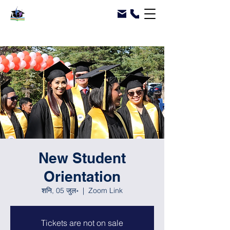
New Student
Orientation
शनि, 05 जुल॰
  |  
Zoom Link
Tickets are not on sale